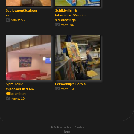
Sculpturen/Sculptur
Schilderijen &
es
tekeningen/Painting
foto's: 56
s & drawings
foto's: 96
Sjerd Teule
Persoonlijke Foto's
exposeert in 't MC
foto's: 13
Hillegersberg
foto's: 10
669586
bezoekers - 1 online
login